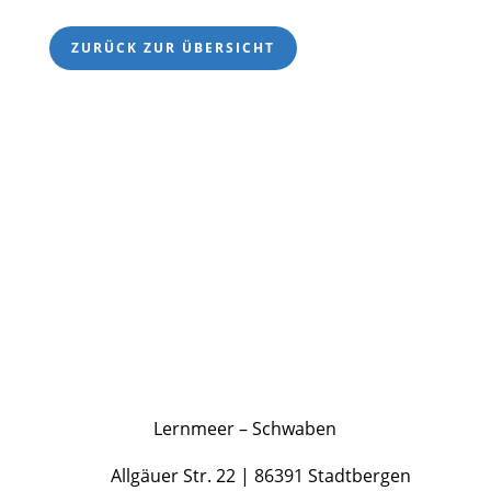
ZURÜCK ZUR ÜBERSICHT
Lernmeer –
Odenwald
Am Marktplatz 1 |
63937 Weilbach
Lernmeer – Schwaben
Allgäuer Str. 22 | 86391 Stadtbergen