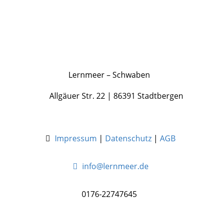
Odenwald
Am Marktplatz 1 |
63937 Weilbach
Lernmeer – Schwaben
Allgäuer Str. 22 | 86391 Stadtbergen
Impressum
|
Datenschutz
|
AGB
info@lernmeer.de
0176-22747645