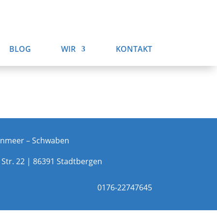
BLOG
WIR
KONTAKT
rnmeer – Schwaben
tr. 22 | 86391 Stadtbergen
0176-22747645