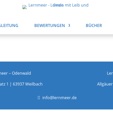
GLEITUNG
BEWERTUNGEN
BÜCHER
meer – Odenwald
Le
atz 1 |
63937 Weilbach
Allgäuer S
info@lernmeer.de