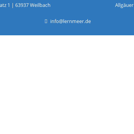
atz 1 |
63937 Weilbach
Allgäuer S
info@lernmeer.de